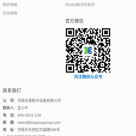
网页地图
R600a制冷剂系列
文本地图
官方微信
联系我们
公 司
：济南冰雪制冷设备有限公司
联系人
：孟小平
电 话
：400-0531-128
邮 箱
：sales@bingxuegroup.com
地 址
：济南市天桥区华盛路699号