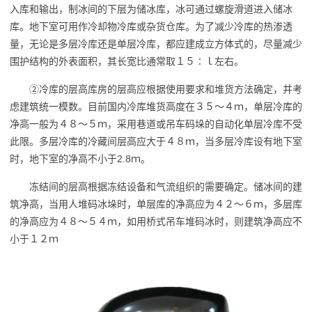
入库和输出，制冰间的下层为储冰库，冰可通过螺旋滑道进入储冰
库。地下室可用作冷却物冷库或杂货仓库。为了减少冷库的热渗透
量，无论是多层冷库还是单层冷库，都应建成立方体式的，尽量减少
围护结构的外表面积，其长宽比通常取１５∶ｌ左右。
②冷库的层高库房的层高应根据使用要求和堆货方法确定，并考
虑建筑统一模数。目前国内冷库堆货高度在３５～４ｍ，单层冷库的
净高一般为４８～５ｍ，采用巷道或吊车码垛的自动化单层冷库不受
此限。多层冷库的冷藏间层高应大于４８ｍ，当多层冷库设有地下室
时，地下室的净高不小于2.8ｍ。
冻结间的层高根据冻结设备和气流组织的需要确定。储冰间的建
筑净高，当用人堆码冰垛时，单层库的净高应为４２～６ｍ，多层库
的净高应为４８～５４ｍ，如用桥式吊车堆码冰时，则建筑净高应不
小于１２ｍ