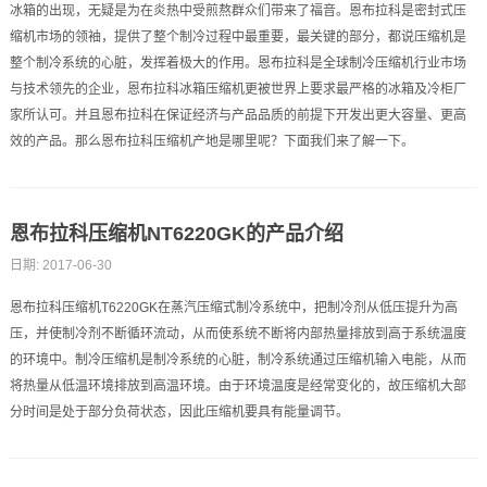
冰箱的出现，无疑是为在炎热中受煎熬群众们带来了福音。恩布拉科是密封式压
缩机市场的领袖，提供了整个制冷过程中最重要，最关键的部分，都说压缩机是
整个制冷系统的心脏，发挥着极大的作用。恩布拉科是全球制冷压缩机行业市场
与技术领先的企业，恩布拉科冰箱压缩机更被世界上要求最严格的冰箱及冷柜厂
家所认可。并且恩布拉科在保证经济与产品品质的前提下开发出更大容量、更高
效的产品。那么恩布拉科压缩机产地是哪里呢？下面我们来了解一下。
恩布拉科压缩机NT6220GK的产品介绍
日期: 2017-06-30
恩布拉科压缩机T6220GK在蒸汽压缩式制冷系统中，把制冷剂从低压提升为高
压，并使制冷剂不断循环流动，从而使系统不断将内部热量排放到高于系统温度
的环境中。制冷压缩机是制冷系统的心脏，制冷系统通过压缩机输入电能，从而
将热量从低温环境排放到高温环境。由于环境温度是经常变化的，故压缩机大部
分时间是处于部分负荷状态，因此压缩机要具有能量调节。