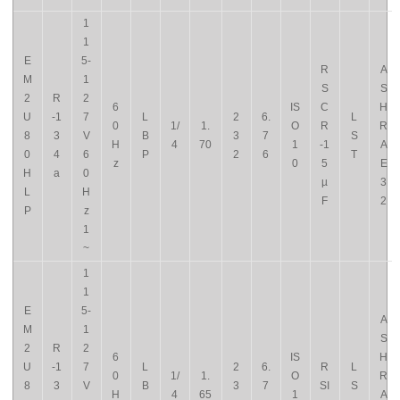
1
1
E
5-
R
A
M
1
S
S
2
R
2
6
IS
C
H
U
-1
7
L
2
6.
L
0
1/
1.
O
R
R
8
3
V
B
3
7
S
H
4
70
1
-1
A
0
4
6
P
2
6
T
z
0
5
E
H
a
0
µ
3
L
H
F
2
P
z
1
~
1
1
E
5-
A
M
1
S
2
R
2
6
IS
H
U
-1
7
L
2
6.
R
L
0
1/
1.
O
R
8
3
V
B
3
7
SI
S
H
4
65
1
A