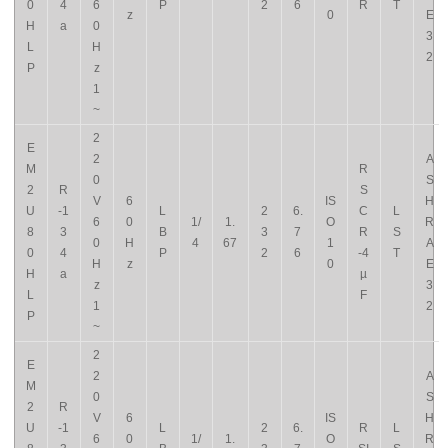
0
4
6
P
2
6
R
T
z
0
E
H
a
0
3
L
H
2
P
z
1
~
2
E
2
A
M
R
0
S
2
R
S
V
6
IS
H
U
-1
L
2
6.
C
L
6
0
1/
1.
O
R
8
3
B
3
7
R
S
0
H
4
67
1
A
0
4
P
2
6
-4
T
H
z
0
E
H
a
µ
z
3
L
F
1
2
P
~
2
E
2
A
M
0
S
2
R
V
6
IS
H
U
-1
L
2
6.
R
L
6
0
1/
1.
O
R