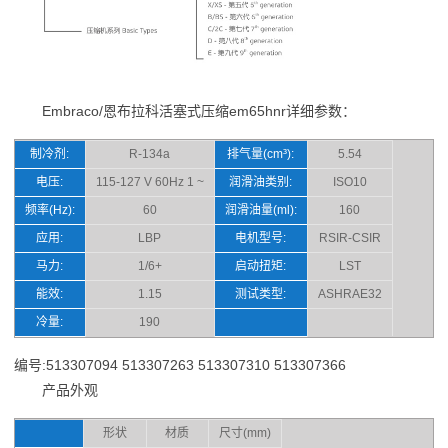
Embraco/恩布拉科活塞式压缩em65hnr详细参数：
制冷剂:
R-134a
排气量(cm³):
5.54
电压:
115-127 V 60Hz 1 ~
润滑油类别:
ISO10
频率(Hz):
60
润滑油量(ml):
160
应用:
LBP
电机型号:
RSIR-CSIR
马力:
1/6+
启动扭矩:
LST
能效:
1.15
测试类型:
ASHRAE32
冷量:
190
编号:513307094 513307263 513307310 513307366
产品外观
形状
材质
尺寸(mm)