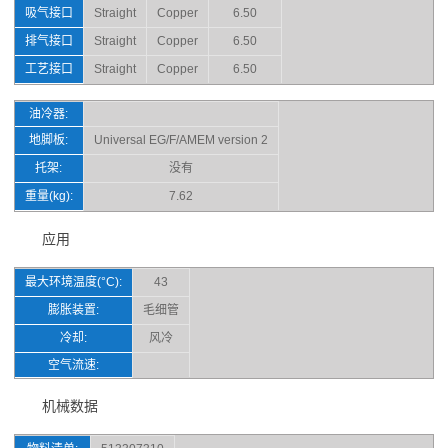
吸气接口
Straight
Copper
6.50
排气接口
Straight
Copper
6.50
工艺接口
Straight
Copper
6.50
油冷器:
地脚板:
Universal EG/F/AMEM version 2
托架:
没有
重量(kg):
7.62
应用
最大环境温度(°C):
43
膨胀装置:
毛细管
冷却:
风冷
空气流速:
机械数据