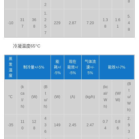
8
2
1.
5.
31
36
2
1.3
1.6
-10
229
2.87
7.20
4
7
8
5
8
1
8
7
冷凝温度65°C
蒸
能
现在
气体流
发
制冷量+/-5%
耗+/
能效+/
速+/-
能效+/-7%
温
-5%
-5%
5%
度
(B
(k
(B
(kc
t
ca
t
al/
(W/
°C
(W)
(W)
(A)
(kg/h)
u/
l/
u/
W
W)
W
h)
h)
h)
h)
4
2.
11
12
0.7
0.8
-35
3
149
2.45
2.47
9
0
8
4
6
6
3