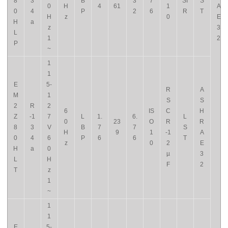
8
3
B
3
7
SI
S
0
H
4
61
1
A
0
4
P
2
6
R
T
H
z
0
E
H
a
z
3
L
1
2
P
~
1
1
E
5-
R
A
M
1
S
S
2
R
2
6
IS
C
H
Z
-1
7
L
1.
6.
L
0
23
O
R
R
8
3
V
B
7
7
S
H
9
1
-1
A
0
4
6
P
6
6
T
z
0
2
E
H
a
0
µ
3
L
H
F
2
T
z
1
~
1
1
E
5-