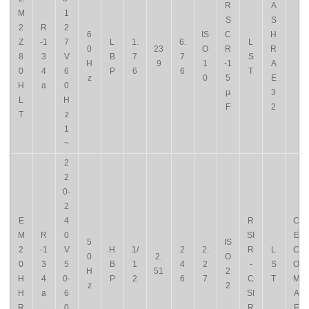
R
A
M
1
S
S
2
R
2
6
IS
C
H
Z
-1
7
L
1.
6.
L
0
23
O
R
R
8
3
V
B
7
7
S
H
9
1
-1
A
0
4
6
P
6
6
T
z
0
5
E
H
a
0
µ
3
L
H
F
2
T
z
1
~
2
2
0-
2
E
4
R
C
M
R
0
SI
E
5
IS
2
-1
V
H
1/
2
2.
R
L
C
0
2.
O
0
3
5
B
1
4
2
-
S
O
H
51
2
H
4
0-
P
2
6
7
C
T
M
z
2
H
a
6
SI
A
R
0
R
F