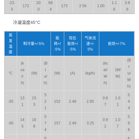
-23.
20
68
1.1
3.9
172
173
2.56
1.00
3
0
4
6
6
冷凝温度45°C
蒸
能
现在
气体流
发
制冷量+/-5%
耗+/
能效+/
速+/-
能效+/-7%
温
-5%
-5%
5%
度
(B
(k
(B
(kc
t
ca
t
al/
(W/
°C
(W)
(W)
(A)
(kg/h)
u/
l/
u/
W
W)
W
h)
h)
h)
h)
5
3.
13
15
0.8
1.0
-35
2
152
2.48
2.95
4
1
3
7
1
1
4
5
3.
14
16
0.9
1.0
-30
7
157
2.49
3.25
6
5
8
2
7
4
6
6
4.