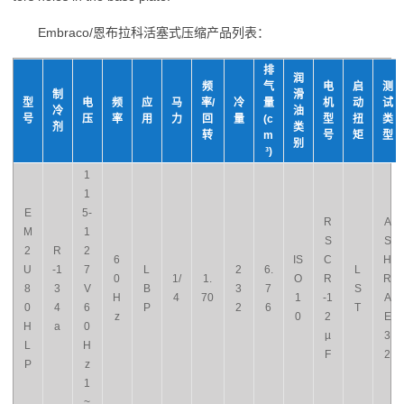
Embraco/恩布拉科活塞式压缩产品列表：
排
润
频
气
电
启
测
制
滑
型
电
频
应
马
率/
冷
量
机
动
试
冷
油
号
压
率
用
力
回
量
(c
型
扭
类
剂
类
转
m
号
矩
型
别
³)
1
1
E
5-
R
A
M
1
S
S
2
R
2
6
IS
C
H
U
-1
7
L
2
6.
L
0
1/
1.
O
R
R
8
3
V
B
3
7
S
H
4
70
1
-1
A
0
4
6
P
2
6
T
z
0
2
E
H
a
0
µ
3
L
H
F
2
P
z
1
~