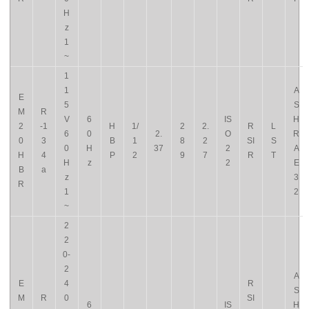
H
z
1
~
1
1
A
E
5
S
M
R
V
6
IS
H
2
-1
H
1/
2
2.
R
L
6
0
2.
O
R
0
3
B
1
8
2
SI
S
0
H
37
2
A
H
4
P
2
9
7
R
T
H
z
2
E
B
a
z
3
R
1
2
~
2
2
0-
2
A
E
4
R
S
M
R
0
SI
6
IS
H