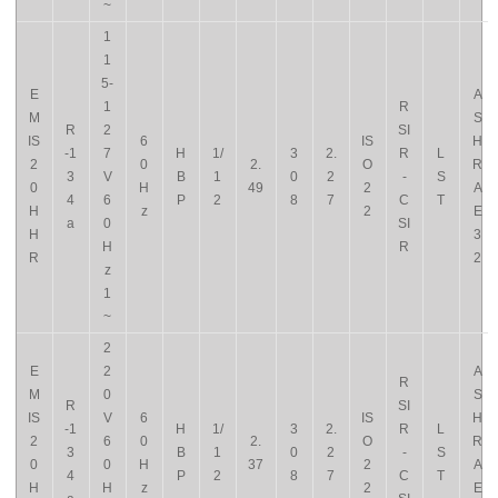
~
1
1
5-
E
A
1
R
M
S
R
2
SI
IS
6
IS
H
-1
7
H
1/
3
2.
R
L
2
0
2.
O
R
3
V
B
1
0
2
-
S
0
H
49
2
A
4
6
P
2
8
7
C
T
H
z
2
E
a
0
SI
H
3
H
R
R
2
z
1
~
2
E
2
A
R
M
0
S
R
SI
IS
V
6
IS
H
-1
H
1/
3
2.
R
L
2
6
0
2.
O
R
3
B
1
0
2
-
S
0
0
H
37
2
A
4
P
2
8
7
C
T
H
H
z
2
E