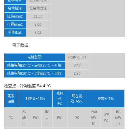
物料清单:
513307310
启动扭矩:
低启动力矩
缸径(mm):
21.00
行程(mm):
8.00
重量(kg):
7.62
电子数据
电机型号:
RSIR-CSIR
线组电阻(25°C) - 启动(25°C) - 开始:
8.40
线组电阻(26°C) - 运行(25°C) - 运行:
2.90
检查点 - 冷凝温度 54.4 °C
能耗
蒸发
现在能
制冷量+/-5%
+/-
能效+/-7%
温度
效+/-5%
5%
(kc
(Bt
(kca
(Bt
(W/
°C
al/
(W)
u/
(W)
(A)
l/W
u/W
W)
h)
h)
h)
h)