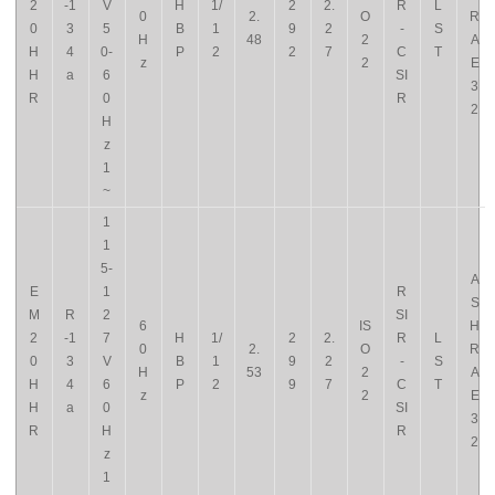
2
-1
V
H
1/
2
2.
R
L
0
2.
O
R
0
3
5
B
1
9
2
-
S
H
48
2
A
H
4
0-
P
2
2
7
C
T
z
2
E
H
a
6
SI
3
R
0
R
2
H
z
1
~
1
1
5-
A
E
1
R
S
M
R
2
SI
6
IS
H
2
-1
7
H
1/
2
2.
R
L
0
2.
O
R
0
3
V
B
1
9
2
-
S
H
53
2
A
H
4
6
P
2
9
7
C
T
z
2
E
H
a
0
SI
3
R
H
R
2
z
1