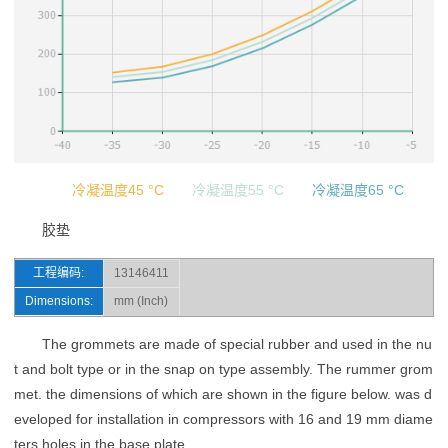
冷凝温度45 °C
冷凝温度55 °C
冷凝温度65 °C
胶垫
工程编码:
13146411
Dimensions:
mm (Inch)
The grommets are made of special rubber and used in the nu
t and bolt type or in the snap on type assembly. The rummer grom
met. the dimensions of which are shown in the figure below. was d
eveloped for installation in compressors with 16 and 19 mm diame
ters holes in the base plate.