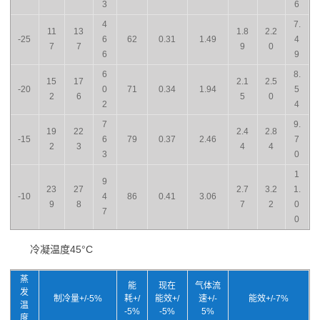
3
6
4
7.
11
13
1.8
2.2
-25
6
62
0.31
1.49
4
7
7
9
0
6
9
6
8.
15
17
2.1
2.5
-20
0
71
0.34
1.94
5
2
6
5
0
2
4
7
9.
19
22
2.4
2.8
-15
6
79
0.37
2.46
7
2
3
4
4
3
0
1
9
23
27
2.7
3.2
1.
-10
4
86
0.41
3.06
9
8
7
2
0
7
0
冷凝温度45°C
蒸
能
现在
气体流
发
制冷量+/-5%
耗+/
能效+/
速+/-
能效+/-7%
温
-5%
-5%
5%
度