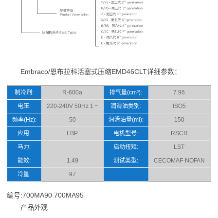
Embraco/恩布拉科活塞式压缩EMD46CLT详细参数：
制冷剂:
R-600a
排气量(cm³):
7.96
电压:
220-240V 50Hz 1 ~
润滑油类别:
ISO5
频率(Hz):
50
润滑油量(ml):
150
应用:
LBP
电机型号:
RSCR
马力:
启动扭矩:
LST
能效:
1.49
测试类型:
CECOMAF-NOFAN
冷量:
97
编号:700MA90 700MA95
产品外观