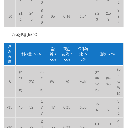
0
2
8
8.
21
24
2.2
2.5
-10
3
95
0.46
2.94
8
1
6
3
9
9
4
冷凝温度55°C
蒸
能
现在
气体流
发
制冷量+/-5%
耗+/
能效+/
速+/-
能效+/-7%
温
-5%
-5%
5%
度
(B
(k
(B
(kc
t
ca
t
al/
(W/
°C
(W)
(W)
(A)
(kg/h)
u/
l/
u/
W
W)
W
h)
h)
h)
h)
1
3.
0.9
1.1
-35
45
52
7
47
0.25
0.68
8
6
2
7
1
2
4.
1.1
1.3
-30
62
72
4
55
0.29
0.93
4