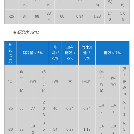
W)
h)
h)
h)
h)
33
1.4
5.0
-25
84
98
66
0.34
1.28
4
8
6
冷凝温度35°C
蒸
能
现在
气体流
发
制冷量+/-5%
耗+/
能效+/
速+/-
能效+/-7%
温
-5%
-5%
5%
度
(B
(k
(B
(kc
t
ca
t
al/
(W/
°C
(W)
(W)
(A)
(kg/h)
u/
l/
u/
W
W)
W
h)
h)
h)
h)
2
5.
1.4
1.6
-35
66
77
6
46
0.24
0.84
7
5
8
3
4
3
6.
10
1.6
1.9
-30
89
5
54
0.27
1.13
5
3
5
2