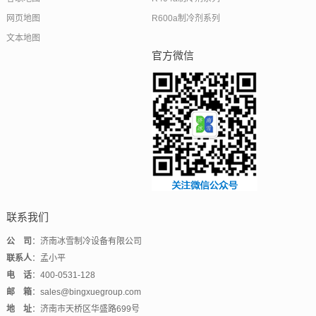
网页地图
R600a制冷剂系列
文本地图
官方微信
联系我们
公 司
：济南冰雪制冷设备有限公司
联系人
：孟小平
电 话
：400-0531-128
邮 箱
：sales@bingxuegroup.com
地 址
：济南市天桥区华盛路699号