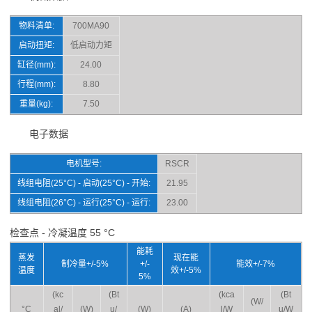
物料清单:
700MA90
启动扭矩:
低启动力矩
缸径(mm):
24.00
行程(mm):
8.80
重量(kg):
7.50
电子数据
电机型号:
RSCR
线组电阻(25°C) - 启动(25°C) - 开始:
21.95
线组电阻(26°C) - 运行(25°C) - 运行:
23.00
检查点 - 冷凝温度 55 °C
能耗
蒸发
现在能
制冷量+/-5%
+/-
能效+/-7%
温度
效+/-5%
5%
(kc
(Bt
(kca
(Bt
(W/
°C
al/
(W)
u/
(W)
(A)
l/W
u/W