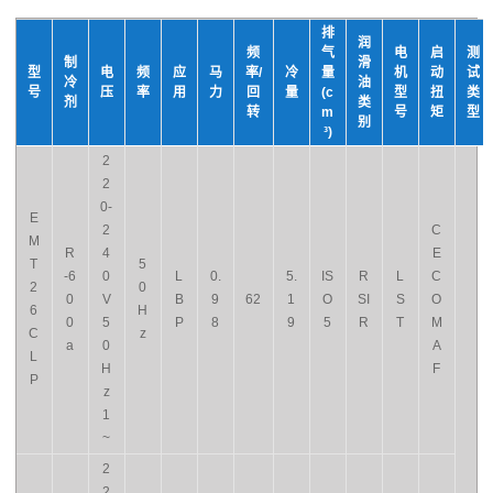
排
润
频
气
电
启
测
制
滑
型
电
频
应
马
率/
冷
量
机
动
试
冷
油
号
压
率
用
力
回
量
(c
型
扭
类
剂
类
转
m
号
矩
型
别
³)
2
2
0-
E
2
C
M
R
4
E
T
5
-6
0
L
0.
5.
IS
R
L
C
2
0
0
V
B
9
62
1
O
SI
S
O
6
H
0
5
P
8
9
5
R
T
M
C
z
a
0
A
L
H
F
P
z
1
~
2
2