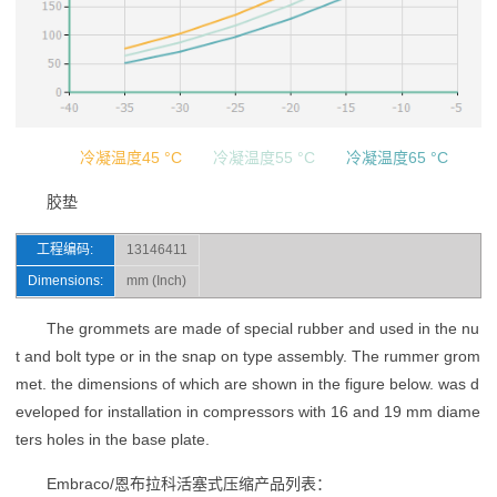
冷凝温度45 °C
冷凝温度55 °C
冷凝温度65 °C
胶垫
工程编码:
13146411
Dimensions:
mm (Inch)
The grommets are made of special rubber and used in the nu
t and bolt type or in the snap on type assembly. The rummer grom
met. the dimensions of which are shown in the figure below. was d
eveloped for installation in compressors with 16 and 19 mm diame
ters holes in the base plate.
Embraco/恩布拉科活塞式压缩产品列表：