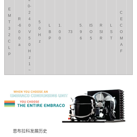
0-
E
2
C
M
R
4
E
T
5
-6
0
L
1.
5.
IS
R
L
C
3
0
0
V
B
0
73
9
O
SI
S
O
2
H
0
5
P
0
6
5
R
T
M
C
z
a
0
A
L
H
F
P
z
1
~
恩布拉科发展历史