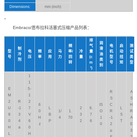
Dimensions:
mm (inch)
"
Embraco/恩布拉科活塞式压缩产品列表：
排
润
频
气
电
启
测
制
滑
型
电
频
应
马
率/
冷
量
机
动
试
冷
油
号
压
率
用
力
回
量
(c
型
扭
类
剂
类
转
m
号
矩
型
别
³)
1
1
E
5-
R
A
M
1
S
S
2
R
2
6
IS
C
H
U
-1
7
L
2
6.
L
0
1/
1.
O
R
R
8
3
V
B
3
7
S
H
4
70
1
-1
A
0
4
6
P
2
6
T
z
0
2
E
H
a
0
µ
3
L
H
F
2