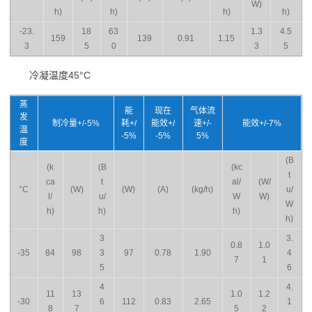
W)
h)
h)
h)
h)
-23.
18
63
1.3
4.5
159
139
0.91
1.15
3
5
0
3
5
冷凝温度45°C
蒸
能
现在
气体流
发
制冷量+/-5%
耗+/
能效+/
速+/-
能效+/-7%
温
-5%
-5%
5%
度
(B
(k
(B
(kc
t
ca
t
al/
(W/
°C
(W)
(W)
(A)
(kg/h)
u/
l/
u/
W
W)
W
h)
h)
h)
h)
3
3.
0.8
1.0
-35
84
98
3
97
0.78
1.90
4
7
1
5
6
4
4.
11
13
1.0
1.2
-30
6
112
0.83
2.65
1
8
7
5
2