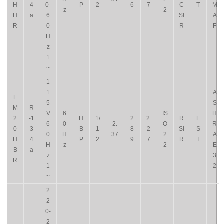
H
4
0-
P
2
6
7
C
T
M
z
2
H
a
6
SI
A
R
0
R
F
H
z
1
~
1
1
A
E
5
S
M
R
V
6
IS
H
2
-1
H
1/
2
2.
R
L
6
0
2.
O
R
0
3
B
1
8
2
SI
S
0
H
37
2
A
H
4
P
2
9
7
R
T
H
z
2
E
B
a
z
3
R
1
2
~
2
2
0-
2