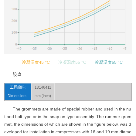
冷凝温度45 °C
冷凝温度55 °C
冷凝温度65 °C
胶垫
工程编码:
13146411
Dimensions:
mm (Inch)
The grommets are made of special rubber and used in the nu
t and bolt type or in the snap on type assembly. The rummer grom
met. the dimensions of which are shown in the figure below. was d
eveloped for installation in compressors with 16 and 19 mm diame