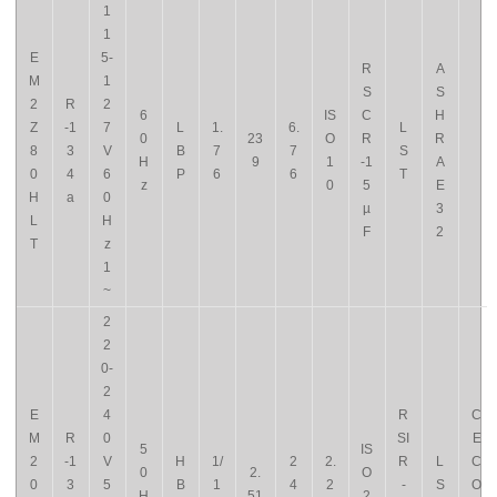
1
1
E
5-
R
A
M
1
S
S
2
R
2
6
IS
C
H
Z
-1
7
L
1.
6.
L
0
23
O
R
R
8
3
V
B
7
7
S
H
9
1
-1
A
0
4
6
P
6
6
T
z
0
5
E
H
a
0
µ
3
L
H
F
2
T
z
1
~
2
2
0-
2
E
4
R
C
M
R
0
SI
E
5
IS
2
-1
V
H
1/
2
2.
R
L
C
0
2.
O
0
3
5
B
1
4
2
-
S
O
H
51
2