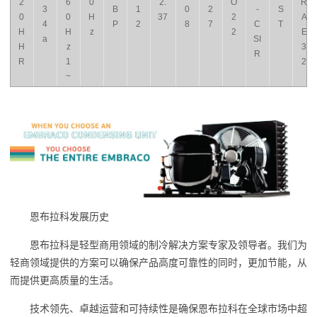
2
6
0
2.
O
R
3
B
1
0
2
-
S
0
0
H
37
2
A
4
P
2
8
7
C
T
H
H
z
2
E
a
SI
H
z
3
R
R
1
2
~
恩布拉科发展历史
恩布拉科是轻型商用领域的制冷解决方案专家及领导者。我们为
轻商领域提供的方案可以确保产品高度可靠性的同时，更加节能，从
而提供更高质量的生活。
技术领先、卓越运营和可持续性是确保恩布拉科在全球市场中超