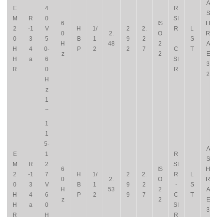
A
E
4
R
S
M
R
0
SI
6
IS
H
2
-1
V
H
1/
2
2.
R
L
0
2.
O
R
0
3
5
B
1
9
2
-
S
H
48
2
A
H
4
0-
P
2
2
7
C
T
z
2
E
H
a
6
SI
3
R
0
R
2
H
z
1
~
1
1
5-
A
E
1
R
S
M
R
2
SI
6
IS
H
2
-1
7
H
1/
2
2.
R
L
0
2.
O
R
0
3
V
B
1
9
2
-
S
H
53
2
A
H
4
6
P
2
9
7
C
T
z
2
E
H
a
0
SI
3
R
H
R