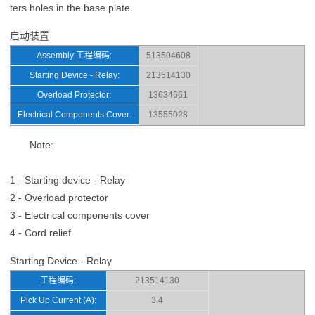
ters holes in the base plate.
启动装置
Assembly 工程编码:
513504608
Starting Device - Relay:
213514130
Overload Protector:
13634661
Electrical Components Cover:
13555028
Note:
1 - Starting device - Relay
2 - Overload protector
3 - Electrical components cover
4 - Cord relief
Starting Device - Relay
工程编码:
213514130
Pick Up Current (A):
3.4