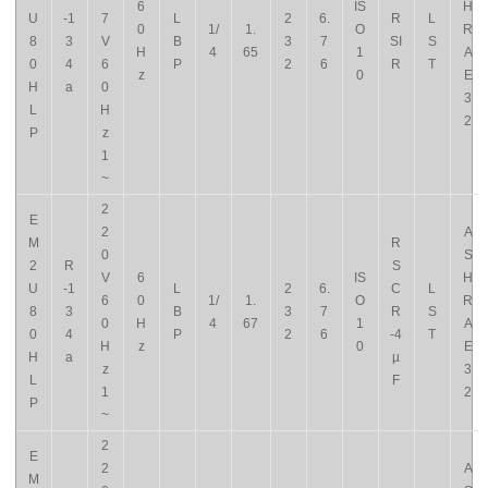
6
IS
H
U
-1
7
L
2
6.
R
L
0
1/
1.
O
R
8
3
V
B
3
7
SI
S
H
4
65
1
A
0
4
6
P
2
6
R
T
z
0
E
H
a
0
3
L
H
2
P
z
1
~
2
E
2
A
M
R
0
S
2
R
S
V
6
IS
H
U
-1
L
2
6.
C
L
6
0
1/
1.
O
R
8
3
B
3
7
R
S
0
H
4
67
1
A
0
4
P
2
6
-4
T
H
z
0
E
H
a
µ
z
3
L
F
1
2
P
~
2
E
2
A
M