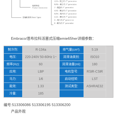
Embraco/恩布拉科活塞式压缩emie65her详细参数：
制冷剂:
R-134a
排气量(cm³):
5.19
电压:
220-240V 50-60Hz 1~
润滑油类别:
ISO10
频率(Hz):
60
润滑油量(ml):
180
应用:
LBP
电机型号:
RSIR-CSIR
马力:
1/6
启动扭矩:
LST
能效:
1.33
测试类型:
ASHRAE32
冷量:
185
编号:513306086 513306195 513306200
产品外观