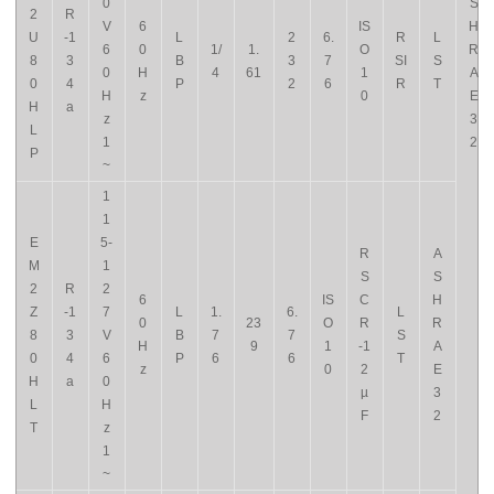
0
S
2
R
V
6
IS
H
U
-1
L
2
6.
R
L
6
0
1/
1.
O
R
8
3
B
3
7
SI
S
0
H
4
61
1
A
0
4
P
2
6
R
T
H
z
0
E
H
a
z
3
L
1
2
P
~
1
1
E
5-
R
A
M
1
S
S
2
R
2
6
IS
C
H
Z
-1
7
L
1.
6.
L
0
23
O
R
R
8
3
V
B
7
7
S
H
9
1
-1
A
0
4
6
P
6
6
T
z
0
2
E
H
a
0
µ
3
L
H
F
2
T
z
1
~