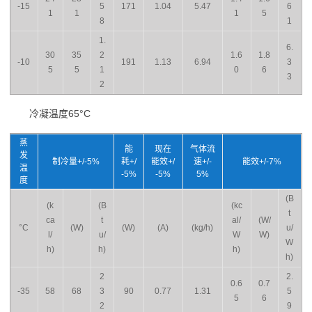
-15
5
171
1.04
5.47
6
1
1
1
5
8
1
1.
6.
30
35
2
1.6
1.8
-10
191
1.13
6.94
3
5
5
1
0
6
3
2
冷凝温度65°C
蒸
能
现在
气体流
发
制冷量+/-5%
耗+/
能效+/
速+/-
能效+/-7%
温
-5%
-5%
5%
度
(B
(k
(B
(kc
t
ca
t
al/
(W/
°C
(W)
(W)
(A)
(kg/h)
u/
l/
u/
W
W)
W
h)
h)
h)
h)
2
2.
0.6
0.7
-35
58
68
3
90
0.77
1.31
5
5
6
2
9