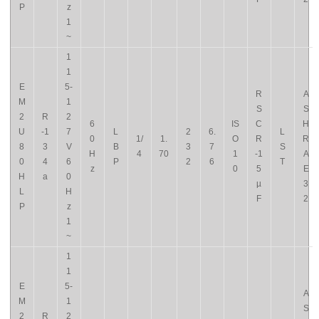
P
z
1
~
1
1
E
5-
R
A
M
1
S
S
2
R
2
6
IS
C
H
U
-1
7
L
2
6.
L
0
1/
1.
O
R
R
8
3
V
B
3
7
S
H
4
70
1
-1
A
0
4
6
P
2
6
T
z
0
5
E
H
a
0
µ
3
L
H
F
2
P
z
1
~
1
1
E
5-
A
M
1
S
2
R
2