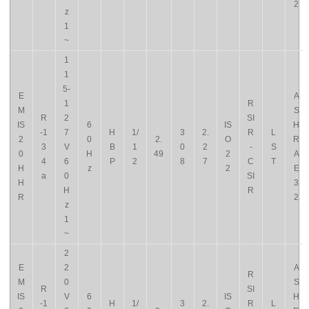
2
z
1
~
1
1
5-
E
A
1
R
M
S
R
2
SI
IS
6
IS
H
-1
7
H
1/
3
2.
R
L
2
0
2.
O
R
3
V
B
1
0
2
-
S
0
H
49
2
A
4
6
P
2
8
7
C
T
H
z
2
E
a
0
SI
H
3
H
R
R
2
z
1
~
2
E
2
A
R
M
0
S
R
SI
IS
V
6
IS
H
-1
H
1/
3
2.
R
L