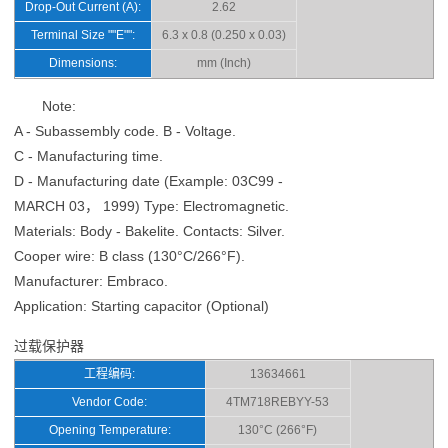
Drop-Out Current (A):
2.62
Terminal Size ""E"":
6.3 x 0.8 (0.250 x 0.03)
Dimensions:
mm (Inch)
Note:
A - Subassembly code. B - Voltage.
C - Manufacturing time.
D - Manufacturing date (Example: 03C99 -
MARCH 03， 1999) Type: Electromagnetic.
Materials: Body - Bakelite. Contacts: Silver.
Cooper wire: B class (130°C/266°F).
Manufacturer: Embraco.
Application: Starting capacitor (Optional)
过载保护器
工程编码:
13634661
Vendor Code:
4TM718REBYY-53
Opening Temperature:
130°C (266°F)