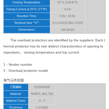
Closing Temperature:
57°C (134.6°F)
Triping Current at 25?C (77?F):
4.4 A
Reaction Time:
5.0s - 15.0s
Terminal Size ""A"":
6.3 x 0.8 (0.250 x 0.03)
Dimensions:
mm (Inch)
The overload protectors are identified by the suppliers. Each t
hermal protector has its own distinct characteristics of opening te
mperature， closing temperature and trip current.
1 - Vendor number
2 - Overload protector model
电气元件封面
工程编码:
013555028
Material:
NORYL SE1 701
Material Class:
V - 1
Thickness:
2 (0.008)