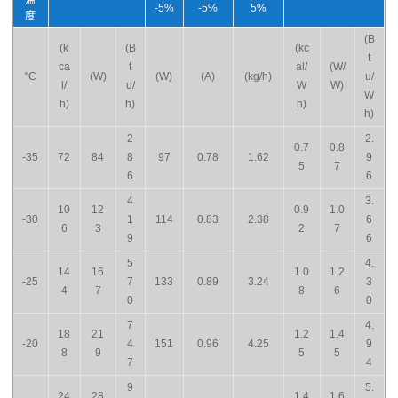
温
-5%
-5%
5%
度
(B
(k
(B
(kc
t
ca
t
al/
(W/
°C
(W)
(W)
(A)
(kg/h)
u/
l/
u/
W
W)
W
h)
h)
h)
h)
2
2.
0.7
0.8
-35
72
84
8
97
0.78
1.62
9
5
7
6
6
4
3.
10
12
0.9
1.0
-30
1
114
0.83
2.38
6
6
3
2
7
9
6
5
4.
14
16
1.0
1.2
-25
7
133
0.89
3.24
3
4
7
8
6
0
0
7
4.
18
21
1.2
1.4
-20
4
151
0.96
4.25
9
8
9
5
5
7
4
9
5.
24
28
1.4
1.6