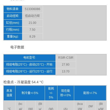
物料清单:
513306086
启动扭矩:
低启动力矩
缸径(mm):
21.00
行程(mm):
7.50
重量(kg):
8.29
电子数据
电机型号:
RSIR-CSIR
线组电阻(25°C) - 启动(25°C) - 开始:
27.80
线组电阻(26°C) - 运行(25°C) - 运行:
13.70
检查点 - 冷凝温度 54.4 °C
能耗
蒸发
现在能
制冷量+/-5%
+/-
能效+/-7%
温度
效+/-5%
5%
(kc
(Bt
(kca
(Bt
(W/
°C
al/
(W)
u/
(W)
(A)
l/W
u/W