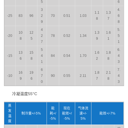
5
6
3
4.
1.1
1.3
-25
83
96
2
70
0.51
1.03
6
8
7
9
8
4
5.
10
12
1.3
1.6
-20
2
78
0.52
1.34
5
8
5
9
1
7
1
5
6.
13
15
1.6
1.8
-15
4
84
0.54
1.70
4
6
8
2
8
1
3
6
7.
16
19
1.8
2.1
-10
7
90
0.55
2.11
4
9
6
7
8
0
3
冷凝温度55°C
蒸
能
现在
气体流
发
制冷量+/-5%
耗+/
能效+/
速+/-
能效+/-7%
温
-5%
-5%
5%
度