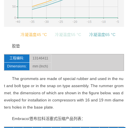
冷凝温度45 °C
冷凝温度55 °C
冷凝温度65 °C
胶垫
工程编码:
13146411
Dimensions:
mm (Inch)
The grommets are made of special rubber and used in the nu
t and bolt type or in the snap on type assembly. The rummer grom
met. the dimensions of which are shown in the figure below. was d
eveloped for installation in compressors with 16 and 19 mm diame
ters holes in the base plate.
Embraco/恩布拉科活塞式压缩产品列表：