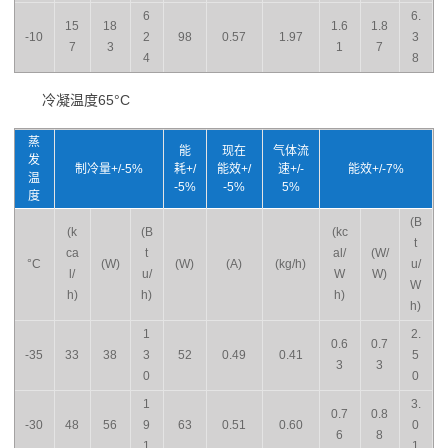
6
6.
15
18
1.6
1.8
-10
2
98
0.57
1.97
3
7
3
1
7
4
8
冷凝温度65°C
蒸
能
现在
气体流
发
制冷量+/-5%
耗+/
能效+/
速+/-
能效+/-7%
温
-5%
-5%
5%
度
(B
(k
(B
(kc
t
ca
t
al/
(W/
°C
(W)
(W)
(A)
(kg/h)
u/
l/
u/
W
W)
W
h)
h)
h)
h)
1
2.
0.6
0.7
-35
33
38
3
52
0.49
0.41
5
3
3
0
0
1
3.
0.7
0.8
-30
48
56
9
63
0.51
0.60
0
6
8
1
1