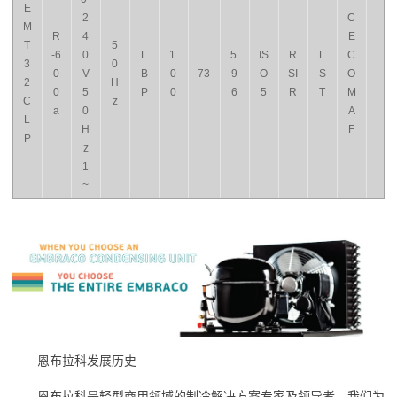
E
2
C
M
R
4
E
T
5
-6
0
L
1.
5.
IS
R
L
C
3
0
0
V
B
0
73
9
O
SI
S
O
2
H
0
5
P
0
6
5
R
T
M
C
z
a
0
A
L
H
F
P
z
1
~
恩布拉科发展历史
恩布拉科是轻型商用领域的制冷解决方案专家及领导者。我们为