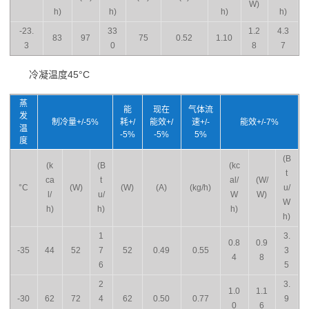
W)
h)
h)
h)
h)
-23.
33
1.2
4.3
83
97
75
0.52
1.10
3
0
8
7
冷凝温度45°C
蒸
能
现在
气体流
发
制冷量+/-5%
耗+/
能效+/
速+/-
能效+/-7%
温
-5%
-5%
5%
度
(B
(k
(B
(kc
t
ca
t
al/
(W/
°C
(W)
(W)
(A)
(kg/h)
u/
l/
u/
W
W)
W
h)
h)
h)
h)
1
3.
0.8
0.9
-35
44
52
7
52
0.49
0.55
3
4
8
6
5
2
3.
1.0
1.1
-30
62
72
4
62
0.50
0.77
9
0
6