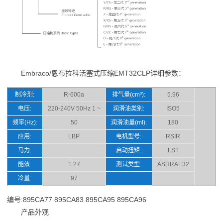
Embraco/恩布拉科活塞式压缩EMT32CLP详细参数：
制冷剂:
R-600a
排气量(cm³):
5.96
电压:
220-240V 50Hz 1 ~
润滑油类别:
ISO5
频率(Hz):
50
润滑油量(ml):
180
应用:
LBP
电机型号:
RSIR
马力:
启动扭矩:
LST
能效:
1.27
测试类型:
ASHRAE32
冷量:
97
编号:895CA77 895CA83 895CA95 895CA96
产品外观