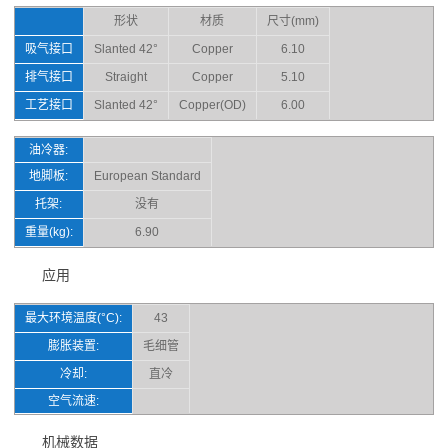
形状
材质
尺寸(mm)
吸气接口
Slanted 42°
Copper
6.10
排气接口
Straight
Copper
5.10
工艺接口
Slanted 42°
Copper(OD)
6.00
油冷器:
地脚板:
European Standard
托架:
没有
重量(kg):
6.90
应用
最大环境温度(°C):
43
膨胀装置:
毛细管
冷却:
直冷
空气流速:
机械数据