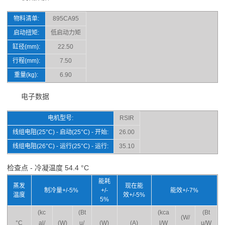
物料清单:
895CA95
启动扭矩:
低启动力矩
缸径(mm):
22.50
行程(mm):
7.50
重量(kg):
6.90
电子数据
电机型号:
RSIR
线组电阻(25°C) - 启动(25°C) - 开始:
26.00
线组电阻(26°C) - 运行(25°C) - 运行:
35.10
检查点 - 冷凝温度 54.4 °C
能耗
蒸发
现在能
制冷量+/-5%
+/-
能效+/-7%
温度
效+/-5%
5%
(kc
(Bt
(kca
(Bt
(W/
°C
al/
(W)
u/
(W)
(A)
l/W
u/W