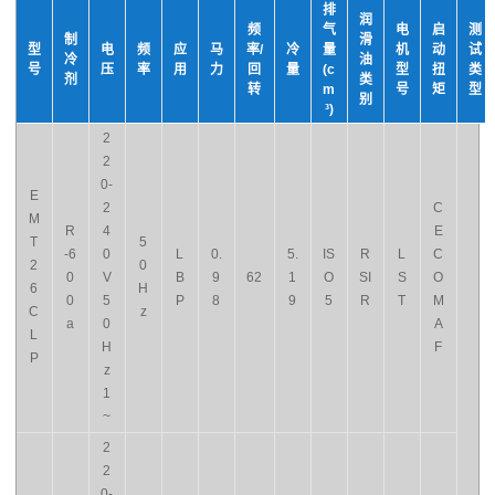
排
润
频
气
电
启
测
制
滑
型
电
频
应
马
率/
冷
量
机
动
试
冷
油
号
压
率
用
力
回
量
(c
型
扭
类
剂
类
转
m
号
矩
型
别
³)
2
2
0-
E
2
C
M
R
4
E
T
5
-6
0
L
0.
5.
IS
R
L
C
2
0
0
V
B
9
62
1
O
SI
S
O
6
H
0
5
P
8
9
5
R
T
M
C
z
a
0
A
L
H
F
P
z
1
~
2
2
0-