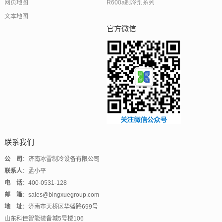
网页地图
R600a制冷剂系列
文本地图
官方微信
联系我们
公 司
：济南冰雪制冷设备有限公司
联系人
：孟小平
电 话
：400-0531-128
邮 箱
：sales@bingxuegroup.com
地 址
：济南市天桥区华盛路699号
山东科佳智能装备城5号楼106